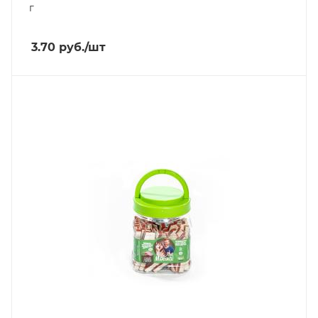
г
3.70
руб.
/шт